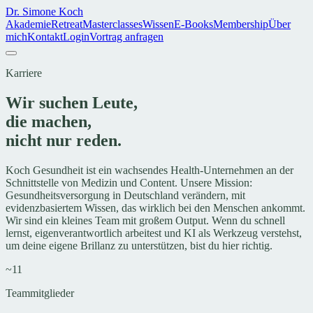
Dr. Simone Koch
Akademie
Retreat
Masterclasses
Wissen
E-Books
Membership
Über
mich
Kontakt
Login
Vortrag anfragen
Karriere
Wir suchen Leute,
die
machen
,
nicht nur reden.
Koch Gesundheit ist ein wachsendes Health-Unternehmen an der
Schnittstelle von Medizin und Content. Unsere Mission:
Gesundheitsversorgung in Deutschland verändern, mit
evidenzbasiertem Wissen, das wirklich bei den Menschen ankommt.
Wir sind ein kleines Team mit großem Output. Wenn du schnell
lernst, eigenverantwortlich arbeitest und KI als Werkzeug verstehst,
um deine eigene Brillanz zu unterstützen, bist du hier richtig.
~11
Teammitglieder