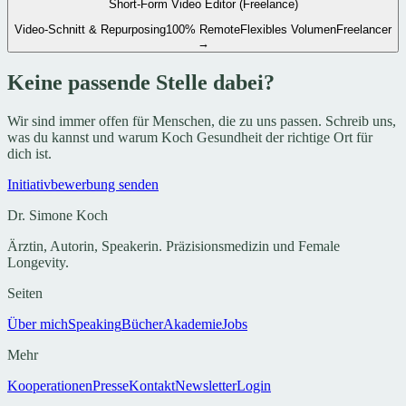
Short-Form Video Editor (Freelance)
Video-Schnitt & Repurposing
100% Remote
Flexibles Volumen
Freelancer
→
Keine passende Stelle dabei?
Wir sind immer offen für Menschen, die zu uns passen. Schreib uns,
was du kannst und warum Koch Gesundheit der richtige Ort für
dich ist.
Initiativbewerbung senden
Dr. Simone Koch
Ärztin, Autorin, Speakerin. Präzisionsmedizin und Female
Longevity.
Seiten
Über mich
Speaking
Bücher
Akademie
Jobs
Mehr
Kooperationen
Presse
Kontakt
Newsletter
Login